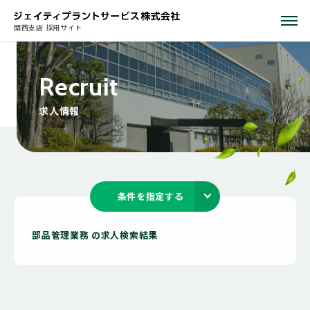
関西支店 採用サイト
R
e
c
r
u
i
t
求
人
情
報
条件を指定する
部品管理業務 の求人検索結果