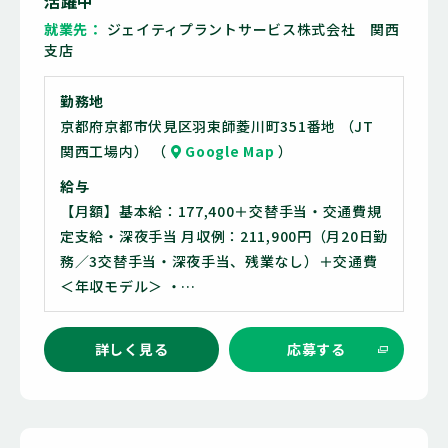
活躍中
就業先
ジェイティプラントサービス株式会社 関西
支店
勤務地
京都府京都市伏見区羽束師菱川町351番地 （JT
関西工場内） （
Google Map
）
給与
【月額】基本給：177,400＋交替手当・交通費規
定支給・深夜手当 月収例：211,900円（月20日勤
務／3交替手当・深夜手当、残業なし）＋交通費
＜年収モデル＞ ・…
詳しく見る
応募する