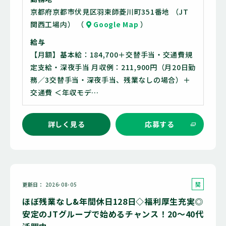
京都府京都市伏見区羽束師菱川町351番地 （JT
関西工場内） （
Google Map
）
給与
【月額】基本給：184,700＋交替手当・交通費規
定支給・深夜手当 月収例：211,900円（月20日勤
務／3交替手当・深夜手当、残業なしの場合）＋
交通費 ＜年収モデ…
詳しく見る
応募する
契
更新日
2026-08-05
約
ほぼ残業なし&年間休日128日◇福利厚生充実◎
社
安定のJTグループで始めるチャンス！20～40代
員