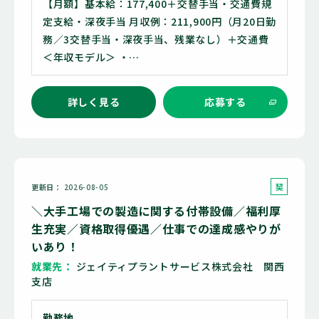
【月額】基本給：177,400＋交替手当・交通費規
定支給・深夜手当 月収例：211,900円（月20日勤
務／3交替手当・深夜手当、残業なし）＋交通費
＜年収モデル＞ ・…
詳しく見る
応募する
契
更新日
2026-08-05
約
＼大手工場での製造に関する付帯設備／福利厚
社
生充実／資格取得優遇／仕事での達成感やりが
員
いあり！
就業先
ジェイティプラントサービス株式会社 関西
支店
勤務地