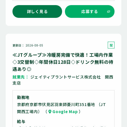
詳しく見る
応募する
契
更新日
2026-08-05
約
≪JTグループ≫冷暖房完備で快適！工場内作業
社
◇3交替制◇年間休日128日◇ドリンク無料の待
員
遇あり◎
就業先
ジェイティプラントサービス株式会社 関西
支店
勤務地
京都府京都市伏見区羽束師菱川町351番地 （JT
関西工場内） （
Google Map
）
給与