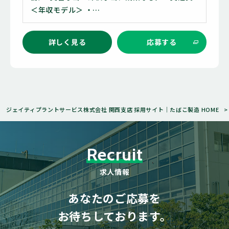
＜年収モデル＞ ・…
詳しく見る
応募する
ジェイティプラントサービス株式会社 関西支店 採用サイト｜たばこ製造 HOME
R
e
c
r
u
i
t
求
人
情
報
あなたのご応募を
お待ちしております。