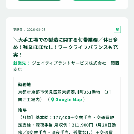
契
更新日
2026-08-05
約
＼大手工場での製造に関する付帯業務／休日多
社
め！残業ほぼなし！ワークライフバランスも充
員
実！
就業先
ジェイティプラントサービス株式会社 関西
支店
勤務地
京都府京都市伏見区羽束師菱川町351番地 （JT
関西工場内） （
Google Map
）
給与
【月額】基本給：177,400＋交替手当・交通費規
定支給・深夜手当 月収例：211,900円（月20日勤
務／3交替手当・深夜手当、残業なし）＋交通費