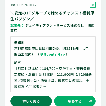
契
更新日
2026-08-05
約
＼安定のJTグループで始めるチャンス！福利厚
社
生バツグン／
員
就業先
ジェイティプラントサービス株式会社 関西
支店
勤務地
京都府京都市伏見区羽束師菱川町351番地 （JT
関西工場内） （
Google Map
）
給与
【月額】基本給：184,700＋交替手当・交通費規
定支給・深夜手当 月収例：211,900円（月20日勤
務／3交替手当・深夜手当、残業なしの場合）＋
交通費 ＜年収モデ…
詳しく見る
応募する