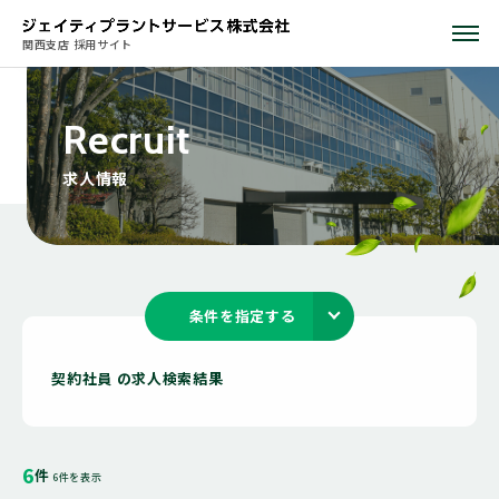
関西支店 採用サイト
R
e
c
r
u
i
t
求
人
情
報
条件を指定する
契約社員 の求人検索結果
6
件
6件を表示