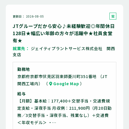
契
更新日
2026-08-05
約
JTグループだから安心♪未経験歓迎◎年間休日
社
128日★幅広い年齢の方々が活躍中★社員食堂
員
有★
就業先
ジェイティプラントサービス株式会社 関西
支店
勤務地
京都府京都市伏見区羽束師菱川町351番地 （JT
関西工場内） （
Google Map
）
給与
【月額】基本給：177,400＋交替手当・交通費規
定支給・深夜手当 月収例：211,900円（月20日勤
務／3交替手当・深夜手当、残業なし）＋交通費
＜年収モデル＞ ・…