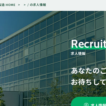
造 HOME
/ の求人情報
R
e
c
r
u
i
求
人
情
報
あなたの
お待ちし
求人情