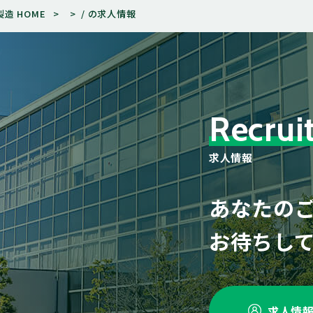
造 HOME
/ の求人情報
R
e
c
r
u
i
求
人
情
報
あなたの
お待ちし
求人情